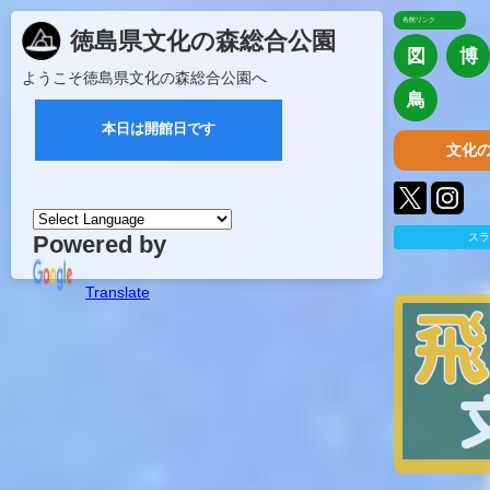
各館リンク
徳島県文化の森総合公園
図
博
ようこそ徳島県文化の森総合公園へ
鳥
文化
Powered by
スラ
Translate