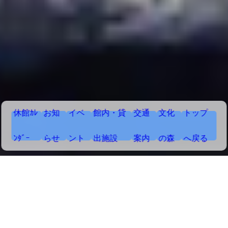
休館ｶﾚ
お知
イベ
館内・貸
交通
文化
トップ
ﾝﾀﾞｰ
らせ
ント
出施設
案内
の森
へ戻る